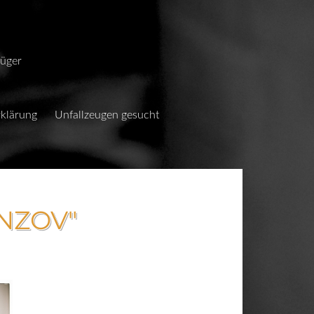
Rüger
klärung
Unfallzeugen gesucht
NZOV"