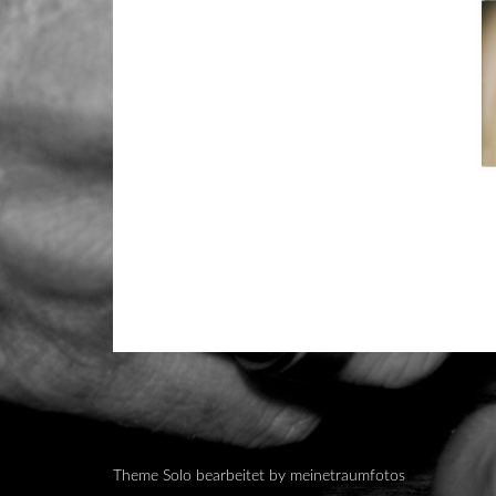
Theme Solo bearbeitet by meinetraumfotos