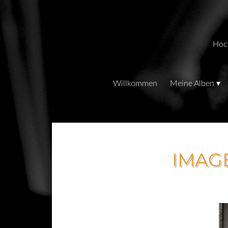
Skip
to
main
Hoch
content
Willkommen
Meine Alben
IMAG