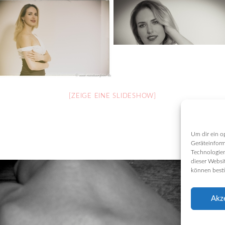
[ZEIGE EINE SLIDESHOW]
Um dir ein o
Geräteinform
Technologien
dieser Websi
können best
Akz